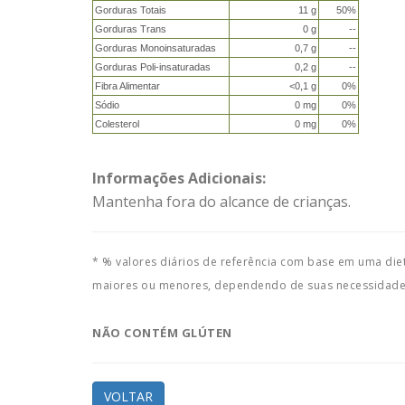
Gorduras Totais
11 g
50%
Gorduras Trans
0 g
--
Gorduras Monoinsaturadas
0,7 g
--
Gorduras Poli-insaturadas
0,2 g
--
Fibra Alimentar
<0,1 g
0%
Sódio
0 mg
0%
Colesterol
0 mg
0%
Informações Adicionais:
Mantenha fora do alcance de crianças.
* % valores diários de referência com base em uma diet
maiores ou menores, dependendo de suas necessidades
NÃO CONTÉM GLÚTEN
VOLTAR