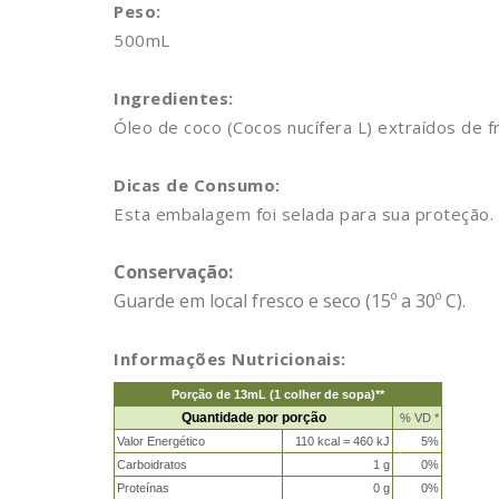
Peso:
500mL
Ingredientes:
Óleo de coco (Cocos nucífera L) extraídos de f
Dicas de Consumo:
Esta embalagem foi selada para sua proteção. 
Conservação:
Guarde em local fresco e seco (15º a 30º C).
Informações Nutricionais:
Porção de 13mL (1 colher de sopa)**
Quantidade por porção
% VD *
Valor Energético
110 kcal = 460 kJ
5%
Carboidratos
1 g
0%
Proteínas
0 g
0%