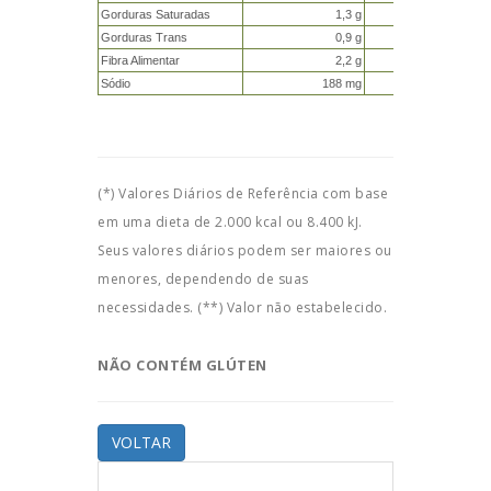
Gorduras Saturadas
1,3 g
6%
Gorduras Trans
0,9 g
**
Fibra Alimentar
2,2 g
9%
Sódio
188 mg
8%
(*) Valores Diários de Referência com base
em uma dieta de 2.000 kcal ou 8.400 kJ.
Seus valores diários podem ser maiores ou
menores, dependendo de suas
necessidades. (**) Valor não estabelecido.
NÃO CONTÉM GLÚTEN
VOLTAR