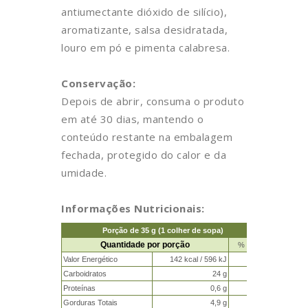
antiumectante dióxido de silício),
aromatizante, salsa desidratada,
louro em pó e pimenta calabresa.
Conservação:
Depois de abrir, consuma o produto
em até 30 dias, mantendo o
conteúdo restante na embalagem
fechada, protegido do calor e da
umidade.
Informações Nutricionais:
Porção de 35 g (1 colher de sopa)
Quantidade por porção
% VD *
Valor Energético
142 kcal / 596 kJ
7%
Carboidratos
24 g
8%
Proteínas
0,6 g
1%
Gorduras Totais
4,9 g
9%